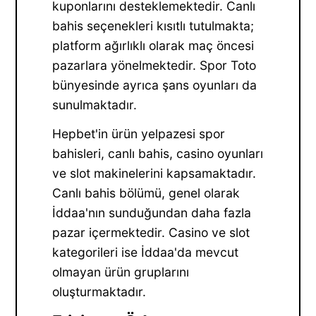
kuponlarını desteklemektedir. Canlı
bahis seçenekleri kısıtlı tutulmakta;
platform ağırlıklı olarak maç öncesi
pazarlara yönelmektedir. Spor Toto
bünyesinde ayrıca şans oyunları da
sunulmaktadır.
Hepbet'in ürün yelpazesi spor
bahisleri, canlı bahis, casino oyunları
ve slot makinelerini kapsamaktadır.
Canlı bahis bölümü, genel olarak
İddaa'nın sunduğundan daha fazla
pazar içermektedir. Casino ve slot
kategorileri ise İddaa'da mevcut
olmayan ürün gruplarını
oluşturmaktadır.