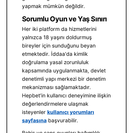
yapmak mümkün değildir.
Sorumlu Oyun ve Yaş Sınırı
Her iki platform da hizmetlerini
yalnızca 18 yaşını doldurmuş
bireyler için sunduğunu beyan
etmektedir. İddaa'da kimlik
doğrulama yasal zorunluluk
kapsamında uygulanmakta, devlet
denetimli yapı merkezi bir denetim
mekanizması sağlamaktadır.
Hepbet'in kullanıcı deneyimine ilişkin
değerlendirmelere ulaşmak
isteyenler
kullanıcı yorumları
sayfasına
başvurabilir.
Bahis ve şans oyunları bağımlılık