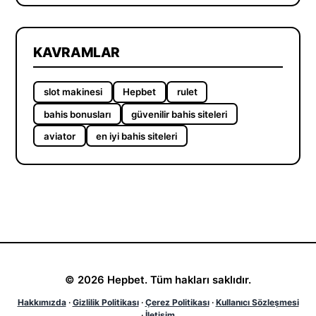
KAVRAMLAR
slot makinesi
Hepbet
rulet
bahis bonusları
güvenilir bahis siteleri
aviator
en iyi bahis siteleri
© 2026 Hepbet. Tüm hakları saklıdır.
Hakkımızda
·
Gizlilik Politikası
·
Çerez Politikası
·
Kullanıcı Sözleşmesi
·
İletişim