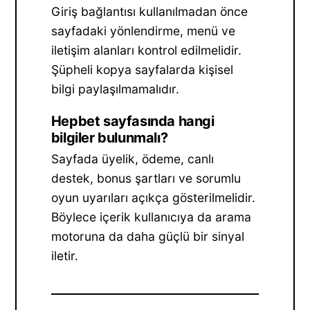
Giriş bağlantısı kullanılmadan önce
sayfadaki yönlendirme, menü ve
iletişim alanları kontrol edilmelidir.
Şüpheli kopya sayfalarda kişisel
bilgi paylaşılmamalıdır.
Hepbet sayfasında hangi
bilgiler bulunmalı?
Sayfada üyelik, ödeme, canlı
destek, bonus şartları ve sorumlu
oyun uyarıları açıkça gösterilmelidir.
Böylece içerik kullanıcıya da arama
motoruna da daha güçlü bir sinyal
iletir.