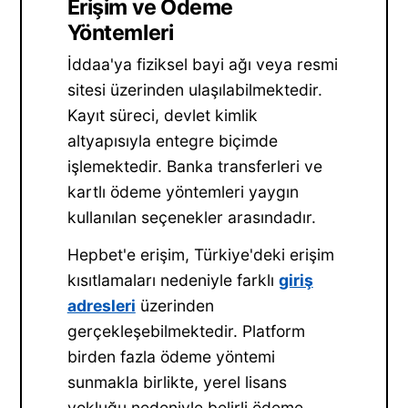
Erişim ve Ödeme
Yöntemleri
İddaa'ya fiziksel bayi ağı veya resmi
sitesi üzerinden ulaşılabilmektedir.
Kayıt süreci, devlet kimlik
altyapısıyla entegre biçimde
işlemektedir. Banka transferleri ve
kartlı ödeme yöntemleri yaygın
kullanılan seçenekler arasındadır.
Hepbet'e erişim, Türkiye'deki erişim
kısıtlamaları nedeniyle farklı
giriş
adresleri
üzerinden
gerçekleşebilmektedir. Platform
birden fazla ödeme yöntemi
sunmakla birlikte, yerel lisans
yokluğu nedeniyle belirli ödeme