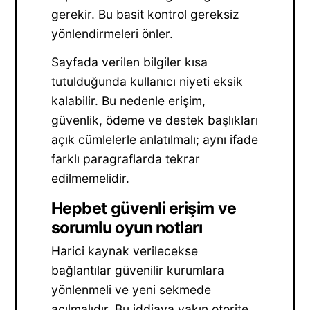
gerekir. Bu basit kontrol gereksiz
yönlendirmeleri önler.
Sayfada verilen bilgiler kısa
tutulduğunda kullanıcı niyeti eksik
kalabilir. Bu nedenle erişim,
güvenlik, ödeme ve destek başlıkları
açık cümlelerle anlatılmalı; aynı ifade
farklı paragraflarda tekrar
edilmemelidir.
Hepbet güvenli erişim ve
sorumlu oyun notları
Harici kaynak verilecekse
bağlantılar güvenilir kurumlara
yönlenmeli ve yeni sekmede
açılmalıdır. Bu iddiaya yakın otorite