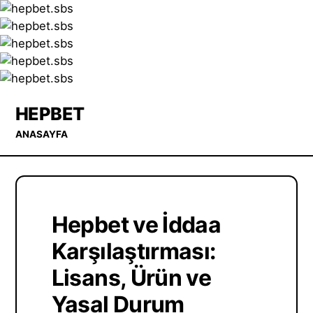
HEPBET
ANASAYFA
Hepbet ve İddaa
Karşılaştırması:
Lisans, Ürün ve
Yasal Durum